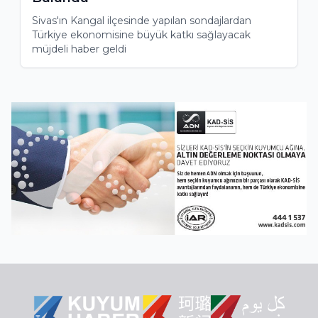
Sivas'ın Kangal ilçesinde yapılan sondajlardan
Türkiye ekonomisine büyük katkı sağlayacak
müjdeli haber geldi
Item
3
of
7
Item
5
of
27