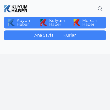
Ara
Kuyum
Kulyum
Mercan
Haber
Haber
Haber
Ana Sayfa
Kurlar
Paylaş:
Yorumlar
İsim
E-Posta