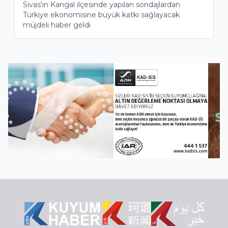
Sivas'ın Kangal ilçesinde yapılan sondajlardan
Türkiye ekonomisine büyük katkı sağlayacak
müjdeli haber geldi
Item
3
of
7
Item
5
of
27