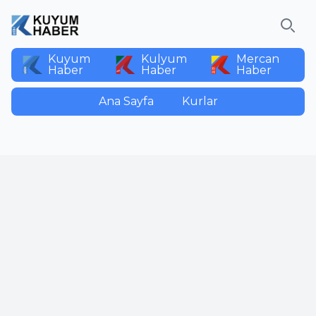
Ara
Kuyum
Kulyum
Mercan
Haber
Haber
Haber
Ana Sayfa
Kurlar
Paylaş:
Yorumlar
İsim
E-Posta