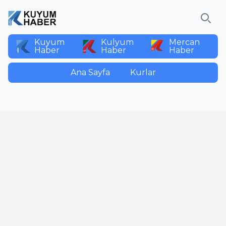
Ara
Kuyum
Kulyum
Mercan
Haber
Haber
Haber
Ana Sayfa
Kurlar
Paylaş:
Yorumlar
İsim
E-Posta